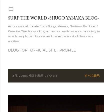
スキップしてメイン コンテンツに移動
SURF THE WORLD -SHUGO YANAKA BLOG-
An occasional update from Shugo Yanaka, Business Producer /
Creative Director working across borders to establish a society in
which people can discover and make the most of their own
abilities
BLOG TOP
OFFICIAL SITE
PROFILE
3月, 2015の投稿を表示しています
すべて表示
投
稿