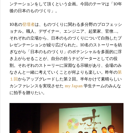
ンテーションをして頂くという企画。今回のテーマは「10年
後の日本のものづくり」。
10名の
登壇者
は、ものづくりに関わる多分野のプロフェッシ
ョナル。職人、デザイナー、エンジニア、起業家、官僚…。
それぞれの立場から、日本のものづくりについて白熱したプ
レゼンテーションが繰り広げられた。10名のストーリーを紡
ぎながら「日本のものづくり」のポテンシャルを多面的に浮
き上がらせることが、自分の担うナビゲーターとしての役
割。それぞれのストーリーに深淵なる示唆があり、会場のみ
なさんと一緒に考えていくことが何よりも楽しい。昨年の
第
１回
からアップグレードした第２回。半年かけて素晴らしい
カンファレンスを実現させた
my Japan
学生チームのみんな
に拍手を贈りたい。