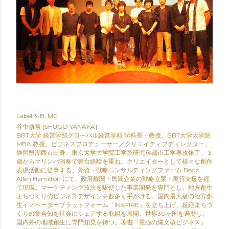
Label
3-B. MC
谷中修吾 [SHUGO YANAKA]
BBT大学 経営学部グローバル経営学科 学科長・教授、BBT大学大学院
MBA 教授。ビジネスプロデューサー／クリエイティブディレクター。
静岡県湖西市出身。東京大学大学院工学系研究科都市工学専攻修了。３
歳からマリンバ演奏で舞台経験を重ね、クリエイターとして様々な創作
表現活動に従事する。外資・戦略コンサルティングファーム Booz
Allen Hamilton にて、政府機関・民間企業の戦略立案・実行支援を経
て現職。マーケティング技法を駆使した事業開発を専門とし、地方創生
まちづくりのビジネスデザインを数多く手がける。国内最大級の地方創
生イノベータープラットフォーム「INSPIRE」を立ち上げ、超絶まちづ
くりの集合知を社会にシェアする取組を展開。世界30ヶ国を遍歴し、
国内外の地域創生に専門知見を持つ。著書『最強の縄文型ビジネス』