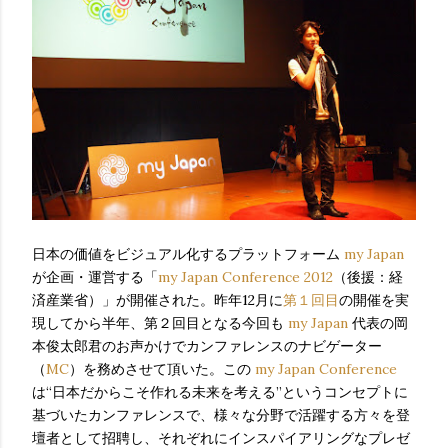
日本の価値をビジュアル化するプラットフォーム
my Japan
が企画・運営する「
my Japan Conference 2012
（後援：経
済産業省）」が開催された。昨年12月に
第１回目
の開催を実
現してから半年、第２回目となる今回も
my Japan
代表の岡
本俊太郎君のお声かけでカンファレンスのナビゲーター
（
MC
）を務めさせて頂いた。この
my Japan Conference
は“日本だからこそ作れる未来を考える”というコンセプトに
基づいたカンファレンスで、様々な分野で活躍する方々を登
壇者として招聘し、それぞれにインスパイアリングなプレゼ