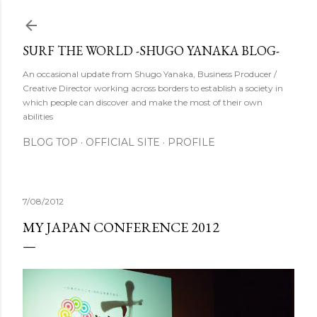
スキップしてメイン コンテンツに移動
SURF THE WORLD -SHUGO YANAKA BLOG-
An occasional update from Shugo Yanaka, Business Producer /
Creative Director working across borders to establish a society in
which people can discover and make the most of their own
abilities
BLOG TOP
OFFICIAL SITE
PROFILE
7/08/2012
MY JAPAN CONFERENCE 2012