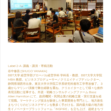
Label
2-A. 講義・講演・寄稿活動
谷中修吾 [SHUGO YANAKA]
BBT大学 経営学部グローバル経営学科 学科長・教授、BBT大学大学院
MBA 教授。ビジネスプロデューサー／クリエイティブディレクター。
静岡県湖西市出身。東京大学大学院工学系研究科都市工学専攻修了。３
歳からマリンバ演奏で舞台経験を重ね、クリエイターとして様々な創作
表現活動に従事する。外資・戦略コンサルティングファーム Booz
Allen Hamilton にて、政府機関・民間企業の戦略立案・実行支援を経
て現職。マーケティング技法を駆使した事業開発を専門とし、地方創生
まちづくりのビジネスデザインを数多く手がける。国内最大級の地方創
生イノベータープラットフォーム「INSPIRE」を立ち上げ、超絶まちづ