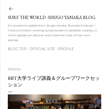
スキップしてメイン コンテンツに移動
SURF THE WORLD -SHUGO YANAKA BLOG-
An occasional update from Shugo Yanaka, Business Producer /
Creative Director working across borders to establish a society in
which people can discover and make the most of their own
abilities
BLOG TOP
OFFICIAL SITE
PROFILE
7/13/2014
BBT大学ライブ講義＆グループワークセッ
ション