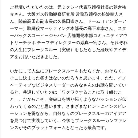
ご登壇いただいたのは、元ミクシィ代表取締役社長の朝倉祐
介さん、大阪ガス行動観察研究所 常務取締役の松波晴人さ
ん、陸前高田市副市長の久保田崇さん、ドーム（アンダーア
ーマー）取締役マーケティング本部長の高下泰幸さん、スタ
ーバックスコーヒージャパン 店舗開発本部コミュニティアウ
トリーチラボ チーフディレクターの巌真一宏さん。それぞれ
の人生にブレークスルー（突破）をもたらした経験やアイデ
アをお話いただきました。
いかにして人生にブレークスルーをもたらすか。おそらく、
そこに決まった答えはないのだろうと思います。ただ、イノ
ベーティブなビジネスリーダーのみなさんのお話を聞いてい
ると、共通していたのは「ワクワクすることに取り組むこ
と」。だからこそ、突破口を切り拓くようなパッションが伝
わってくるのだと思います。さまざまなヒントにインスピレ
ーションを得ながら、自分なりのブレークスルーのアイデア
を見つけて実践していく… 今後もブレークスルーカンファレ
ンスがそのプラットフォームとなったら最高です。