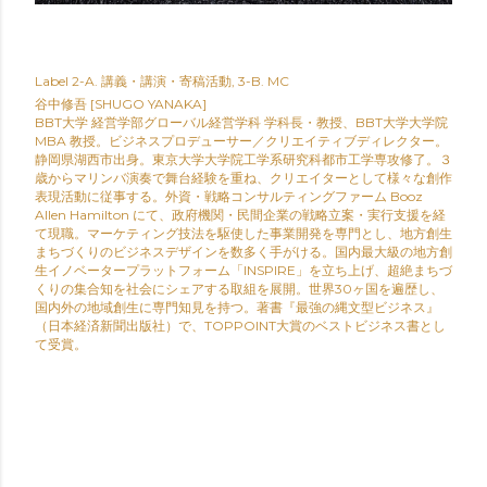
Label
2-A. 講義・講演・寄稿活動
3-B. MC
谷中修吾 [SHUGO YANAKA]
BBT大学 経営学部グローバル経営学科 学科長・教授、BBT大学大学院
MBA 教授。ビジネスプロデューサー／クリエイティブディレクター。
静岡県湖西市出身。東京大学大学院工学系研究科都市工学専攻修了。３
歳からマリンバ演奏で舞台経験を重ね、クリエイターとして様々な創作
表現活動に従事する。外資・戦略コンサルティングファーム Booz
Allen Hamilton にて、政府機関・民間企業の戦略立案・実行支援を経
て現職。マーケティング技法を駆使した事業開発を専門とし、地方創生
まちづくりのビジネスデザインを数多く手がける。国内最大級の地方創
生イノベータープラットフォーム「INSPIRE」を立ち上げ、超絶まちづ
くりの集合知を社会にシェアする取組を展開。世界30ヶ国を遍歴し、
国内外の地域創生に専門知見を持つ。著書『最強の縄文型ビジネス』
（日本経済新聞出版社）で、TOPPOINT大賞のベストビジネス書とし
て受賞。