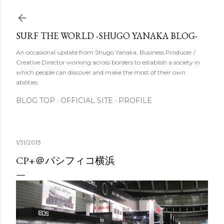
スキップしてメイン コンテンツに移動
SURF THE WORLD -SHUGO YANAKA BLOG-
An occasional update from Shugo Yanaka, Business Producer /
Creative Director working across borders to establish a society in
which people can discover and make the most of their own
abilities
BLOG TOP
OFFICIAL SITE
PROFILE
1/31/2013
CP+＠パシフィコ横浜