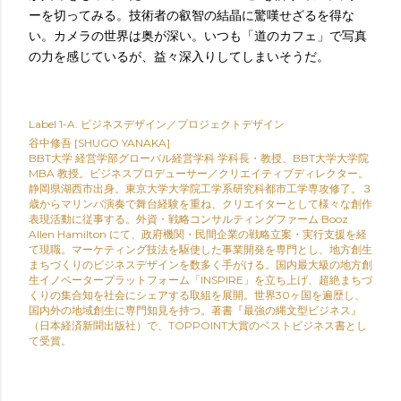
ーを切ってみる。技術者の叡智の結晶に驚嘆せざるを得な
い。カメラの世界は奥が深い。いつも「道のカフェ」で写真
の力を感じているが、益々深入りしてしまいそうだ。
Label
1-A. ビジネスデザイン／プロジェクトデザイン
谷中修吾 [SHUGO YANAKA]
BBT大学 経営学部グローバル経営学科 学科長・教授、BBT大学大学院
MBA 教授。ビジネスプロデューサー／クリエイティブディレクター。
静岡県湖西市出身。東京大学大学院工学系研究科都市工学専攻修了。３
歳からマリンバ演奏で舞台経験を重ね、クリエイターとして様々な創作
表現活動に従事する。外資・戦略コンサルティングファーム Booz
Allen Hamilton にて、政府機関・民間企業の戦略立案・実行支援を経
て現職。マーケティング技法を駆使した事業開発を専門とし、地方創生
まちづくりのビジネスデザインを数多く手がける。国内最大級の地方創
生イノベータープラットフォーム「INSPIRE」を立ち上げ、超絶まちづ
くりの集合知を社会にシェアする取組を展開。世界30ヶ国を遍歴し、
国内外の地域創生に専門知見を持つ。著書『最強の縄文型ビジネス』
（日本経済新聞出版社）で、TOPPOINT大賞のベストビジネス書とし
て受賞。