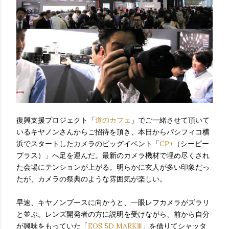
復興支援プロジェクト「
道のカフェ
」でご一緒させて頂いて
いるキヤノンさんからご招待を頂き、本日からパシフィコ横
浜でスタートしたカメラのビッグイベント「
CP+
（シーピー
プラス）」へ足を運んだ。最新のカメラ機材で埋め尽くされ
た会場にテンションが上がる。明らかに玄人が多い印象だっ
たが、カメラの祭典のような雰囲気が楽しい。
早速、キヤノンブースに向かうと、一眼レフカメラがズラリ
と並ぶ。レンズ開発者の方に説明を受けながら、前から自分
が興味をもっていた「
EOS 5D MARKⅢ
」を借りてシャッタ