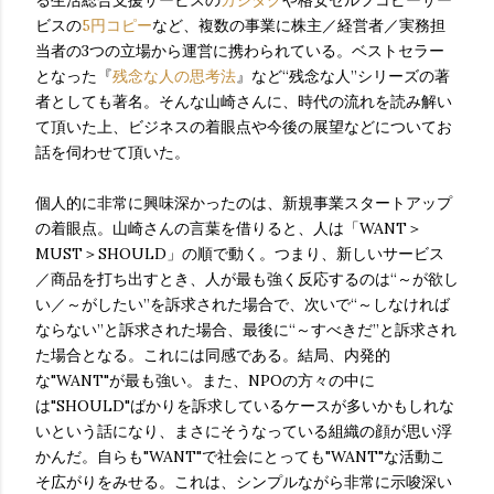
る生活総合支援サービスの
カジタク
や格安セルフコピーサー
ビスの
5円コピー
など、複数の事業に株主／経営者／実務担
当者の3つの立場から運営に携わられている。ベストセラー
となった『
残念な人の思考法
』など“残念な人”シリーズの著
者としても著名。そんな山崎さんに、時代の流れを読み解い
て頂いた上、ビジネスの着眼点や今後の展望などについてお
話を伺わせて頂いた。
個人的に非常に興味深かったのは、新規事業スタートアップ
の着眼点。山崎さんの言葉を借りると、人は「WANT＞
MUST＞SHOULD」の順で動く。つまり、新しいサービス
／商品を打ち出すとき、人が最も強く反応するのは“～が欲し
い／～がしたい”を訴求された場合で、次いで“～しなければ
ならない”と訴求された場合、最後に“～すべきだ”と訴求され
た場合となる。これには同感である。結局、内発的
な"WANT"が最も強い。また、NPOの方々の中に
は"SHOULD"ばかりを訴求しているケースが多いかもしれな
いという話になり、まさにそうなっている組織の顔が思い浮
かんだ。自らも"WANT"で社会にとっても"WANT"な活動こ
そ広がりをみせる。これは、シンプルながら非常に示唆深い