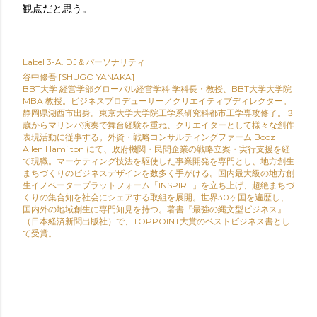
観点だと思う。
Label
3-A. DJ＆パーソナリティ
谷中修吾 [SHUGO YANAKA]
BBT大学 経営学部グローバル経営学科 学科長・教授、BBT大学大学院
MBA 教授。ビジネスプロデューサー／クリエイティブディレクター。
静岡県湖西市出身。東京大学大学院工学系研究科都市工学専攻修了。３
歳からマリンバ演奏で舞台経験を重ね、クリエイターとして様々な創作
表現活動に従事する。外資・戦略コンサルティングファーム Booz
Allen Hamilton にて、政府機関・民間企業の戦略立案・実行支援を経
て現職。マーケティング技法を駆使した事業開発を専門とし、地方創生
まちづくりのビジネスデザインを数多く手がける。国内最大級の地方創
生イノベータープラットフォーム「INSPIRE」を立ち上げ、超絶まちづ
くりの集合知を社会にシェアする取組を展開。世界30ヶ国を遍歴し、
国内外の地域創生に専門知見を持つ。著書『最強の縄文型ビジネス』
（日本経済新聞出版社）で、TOPPOINT大賞のベストビジネス書とし
て受賞。